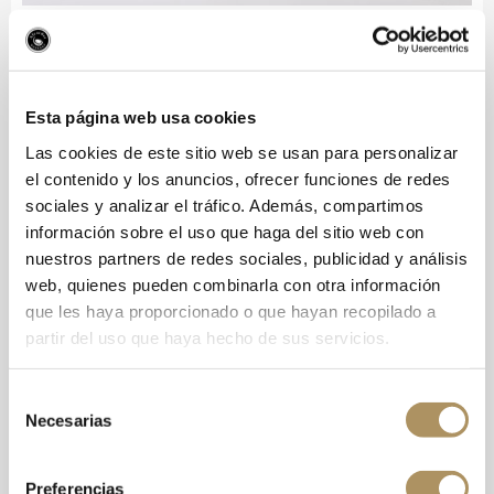
MARCA DE
AIRÉN ECOLÓGICO
CALIDAD
DIFERENCIADA
Esta página web usa cookies
GRADOS DE
12 % vol
Las cookies de este sitio web se usan para personalizar
ALCOHOL
el contenido y los anuncios, ofrecer funciones de redes
sociales y analizar el tráfico. Además, compartimos
TEMPERATURA DE
Servir entre 5 – 7 ºC
información sobre el uso que haga del sitio web con
SERVICIO
nuestros partners de redes sociales, publicidad y análisis
web, quienes pueden combinarla con otra información
MARIDAJE
Perfecto maridaje con
que les haya proporcionado o que hayan recopilado a
mariscos, pescados y carnes
partir del uso que haya hecho de sus servicios.
blancas.
Selección
Brut Reserva Criado 36 meses sobre lías.
Necesarias
de
consentimiento
Vista:
Color amarillo dorado, limpio y brillante.
Burbuja muy fina con formación de persistentes
Preferencias