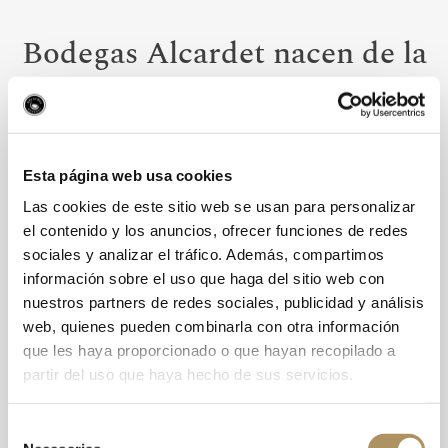
Bodegas Alcardet nacen de la
mano de un proyecto
familiar, con el objetivo de
Esta página web usa cookies
lograr
vinos de alta calidad
,
Las cookies de este sitio web se usan para personalizar
manteniendo inalterable su
el contenido y los anuncios, ofrecer funciones de redes
sociales y analizar el tráfico. Además, compartimos
identidad y su origen.
información sobre el uso que haga del sitio web con
nuestros partners de redes sociales, publicidad y análisis
web, quienes pueden combinarla con otra información
que les haya proporcionado o que hayan recopilado a
partir del uso que haya hecho de sus servicios.
Selección