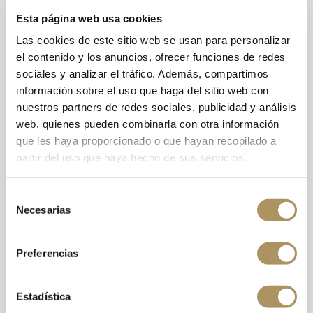
Esta página web usa cookies
VARIEDAD
Tempranillo
Las cookies de este sitio web se usan para personalizar
el contenido y los anuncios, ofrecer funciones de redes
GRADOS DE
13% vol
sociales y analizar el tráfico. Además, compartimos
ALCOHOL
información sobre el uso que haga del sitio web con
TEMPERATURA
Servir entre 14 – 16 ºC
nuestros partners de redes sociales, publicidad y análisis
DE SERVICIO
web, quienes pueden combinarla con otra información
que les haya proporcionado o que hayan recopilado a
MARIDAJE
Platos sazonados, guisos, asados
partir del uso que haya hecho de sus servicios.
y carnes a la brasa.
Selección
Necesarias
de
Vista:
color rojo granate bien cubierto con tonos
consentimiento
violáceos, aromas a fruta roja (frambuesa, fresa, mora
de zarza,…) y también a ciertos tonos especiados.
Preferencias
Boca:
es estructurado, largo con láminas firmes pero
redondas, lo que asegura una excelente guarda.
Estadística