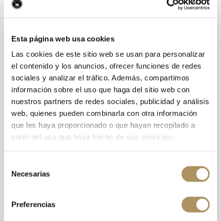
]
INGREDIENTES
:
Uva, conservante (SULFITOS), corrector de acidez
(ácido L-tartárico, ácido cítrico monohidrato),
Esta página web usa cookies
estabilizante (poliaspartato, carboximetilcelulosa,
goma arábiga), antioxidante (ácido L-ascórbico).
Las cookies de este sitio web se usan para personalizar
el contenido y los anuncios, ofrecer funciones de redes
INFORMACIÓN NUTRICIONAL
100 ml
sociales y analizar el tráfico. Además, compartimos
información sobre el uso que haga del sitio web con
Valor energético
276 KJ
67 Kcal
nuestros partners de redes sociales, publicidad y análisis
web, quienes pueden combinarla con otra información
Grasas
< 0,5 g.
que les haya proporcionado o que hayan recopilado a
de las cuales Ác. grasos saturados
< 0,1 g.
partir del uso que haya hecho de sus servicios.
Hidratos de carbono
< 0,2 g.
de los cuales Azúcares
0,2 g.
Selección
Necesarias
Proteínas
< 0,3 g.
de
consentimiento
Sal
< 0,013 g.
Preferencias